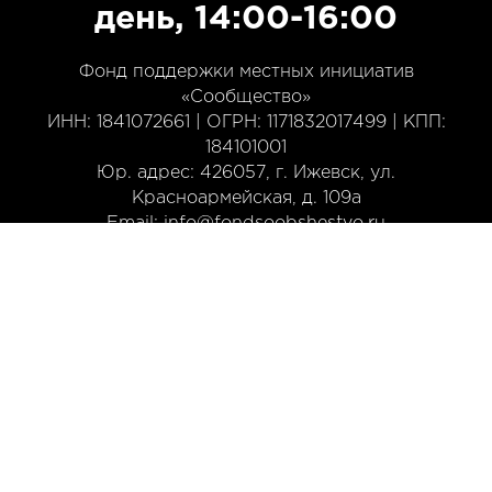
день, 14:00-16:00
Фонд поддержки местных инициатив
«Сообщество»
ИНН: 1841072661 | ОГРН: 1171832017499 | КПП:
184101001
Юр. адрес: 426057, г. Ижевск, ул.
Красноармейская, д. 109а
Email: info@fondsoobshestvo.ru
+7 (3412) 913-161
Политика конфиденциальности
Пользовательское соглашение