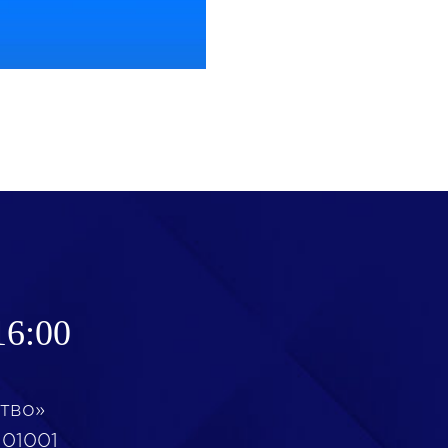
16:00
тво»
101001