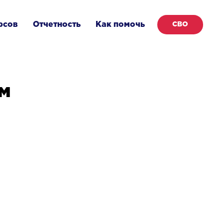
рсов
Отчетность
Как помочь
СВО
ам