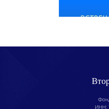
Втор
Фон
ИНН: 